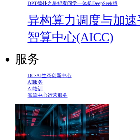
DPT德扑之星鲲泰问学一体机DeepSeek版
异构算力调度与加速
智算中心(AICC)
服务
DC·AI生态创新中心
AI服务
AI培训
智算中心运营服务